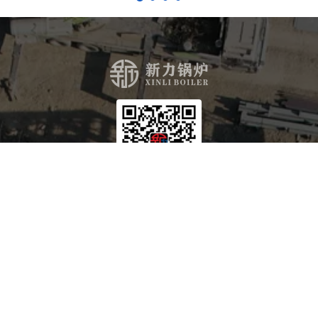
Продукты
Котел на угле и биомассе
Котел-утилизатор
Нефтегазовый котёл